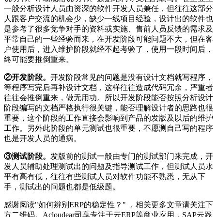
一般分析设计人员由资深的软件开发人员兼任，但往往这部分
人跟客户交流的机会少，缺少一线项目经验，设计出的软件也
是参考了很多竞争对手的资料或实施、售前人员反馈的需求及
平常自己的一些经验而来，在开发阶段可能问题不大，但在客
户使用后，进入维护阶段就经不起考验了，使用一段时间后，
终可能要推倒重来。
②开发阶段。
开发阶段常见的问题是没有设计文档就写程序，
等程序写完后再补设计文档，这样往往造成代码冗余，严重者
往往会推倒重来，做无用功。所以开发阶段能否按照分析设计
阶段编写的文档严格执行很关键，能否理解设计者的思路也很
重要，这个阶段的工作直接会影响到产品的发版及以后的维护
工作。另外此阶段的单元测试也很重要，不愿测自己写的程序
也是开发人员的通病。
③测试阶段。
发版前的测试一般由专门的测试部门来完成，开
发人员辅助处理测试出的问题及指导测试工作，但测试人员水
平有高有低，往往有些测试人员对软件功能不熟悉，无从下
手，测试出的问题也都是低级题。
感谢阅读"如何辨别ERP的稳定性？" ，相关更多文章请关注下
方二维码。Acloudear司享专注于云ERP等商业应用，SAP云践