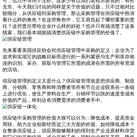
可，也几乎等同于无价。这多少有点我们老祖宗爱说的：有价
无市。今天我们讨论的同样是关于价值的话题，只不过相对比
较细分，从供应链到采购管理。那么采购管理在供应链中扮演
着什么样的角色？在这些角色中，它又肩负起了哪些重要的责
任？这些责任带给企业什么样的好处？也许只有搞清楚了这条
线索，我们基本就能搞清楚供应链中采购管理的价值了。
先来看看美国供应协会对供应链管理中采购的定义：企业为了
追求和实现它的战略目标而进行的一系列紧密与生产和库存相
连的识别、采办、获取与管理它所需的或潜在所需的所有资源
的活动。
供应链管理的定义又是什么？供应链管理就是把供应商、制造
商、分销商、零售商和终消费者等所有节点企业联系在一条链
上进行优化，使生产资料在生产、分销环节以快的速度变成有
价值的产品，终到达有消费需求的消费者手中。
供应链中采购管理的价值大致可以分为：降低成本、提高资金
周转、助力企业创新经营这三大方面的价值。如何降低成本？
在整条供应链上，供应商能够顺利的得到生产企业原材料存货