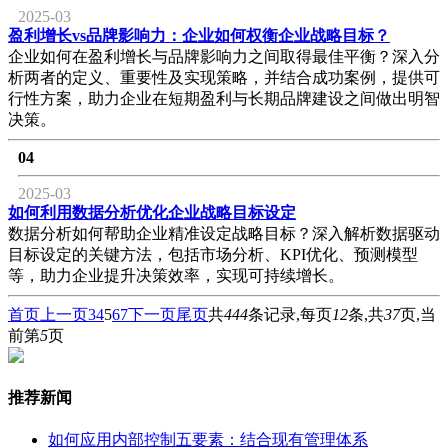
2025-03
盈利增长vs品牌影响力：企业如何权衡企业战略目标？
企业如何在盈利增长与品牌影响力之间取得最佳平衡？深入分
析两者的定义、重要性及实现策略，并结合成功案例，提供可
行性方案，助力企业在短期盈利与长期品牌建设之间做出明智
决策。
04
2025-03
如何利用数据分析优化企业战略目标设定
数据分析如何帮助企业精准设定战略目标？深入解析数据驱动
目标设定的关键方法，包括市场分析、KPI优化、预测模型
等，助力企业提升决策效率，实现可持续增长。
首页
上一页
3
4
5
6
7
下一页
尾页
共
444
条记录,每页
12
条,共
37
页,当
前第
5
页
推荐新闻
如何应用内部控制五要素：结合现有管理体系