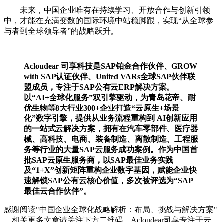
未来，中国企业唯有在持续学习、开放合作与创新引领
中，才能在充满变数的国际环境中站稳脚跟，实现“从全球参
与者到全球领导者”的战略跃升。
Acloudear 司享科技是SAP铂金合作伙伴、GROW
with SAP认证伙伴、United VARs全球SAP伙伴联
盟成员，专注于SAP公有云ERP解决方案。
以“AI+全球化服务”双引擎驱动，为青岛花帝、耐
优生物等8大行业300+企业打造“云原生+场景
化”数字引擎，提供从业务流程重构到 AI创新应用
的一站式云解决方案，拥有在汽车零部件、医疗器
械、高科技、电商、装备制造、离散制造、工程服
务等行业的大量SAP云服务成功案例。作为中国首
批SAP云原生服务商，以SAP最佳业务实践
及“1+X”创新矩阵重构企业数字基因，赋能企业快
速解锁SAP公有云核心价值，多次被评选为“SAP
最佳云合作伙伴”。
感谢阅读"中国企业全球化战略解析：布局、挑战与解决方案"
，相关更多文章请关注下方二维码。Acloudear司享专注于云