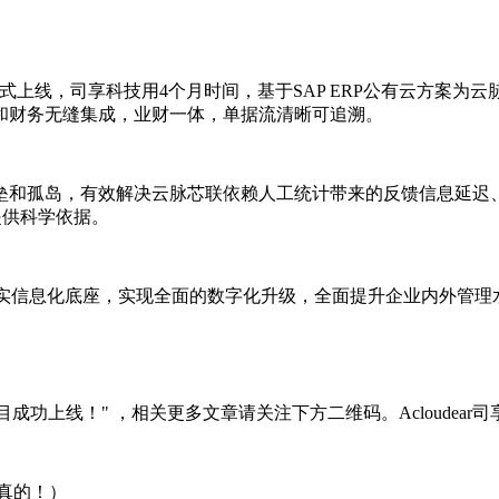
3年1月正式上线，司享科技用4个月时间，基于SAP ERP公有云
和财务无缝集成，业财一体，单据流清晰可追溯。
垒和孤岛，有效解决云脉芯联依赖人工统计带来的反馈信息延迟
提供科学依据。
制造夯实信息化底座，实现全面的数字化升级，全面提升企业内外管
公有云项目成功上线！" ，相关更多文章请关注下方二维码。Acloude
真的！）