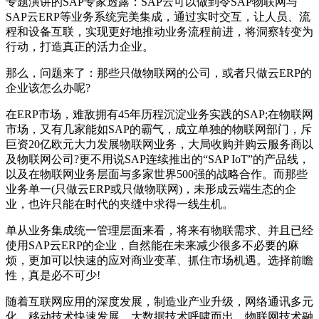
专题演讲的SAP专家透露：SAP云可以做到令SAP物联网与
SAP云ERP等业务系统完美集成，通过实时交互，让人员、流
程和设备互联，实现更好地推动业务流程前进，将洞察转变为
行动，打造真正的活力企业。
那么，问题来了：那些只做物联网的公司，或者只做云ERP的
企业该怎么办呢?
在ERP市场，难敌拥有45年历程沉淀业务实践的SAP;在物联网
市场，又有几家能如SAP的霸气，成立单独的物联网部门，斥
巨资20亿欧元大力发展物联网业务，大局收购并购云服务商以
及物联网公司?更不用说SAP连续推出的“SAP IoT”的产品线，
以及在物联网业务层面与多家世界500强的战略合作。而那些
业务单一(只做云ERP或只做物联网)，未形成云端生态的企
业，也许只能在时代的夹缝中求得一线生机。
单从业务集成统一管理层面来看，将来有物联需求、并且已经
使用SAP云ERP的企业，自然能在未来减少很多不必要的麻
烦，更加可以快速的应对商业变革、抓住市场机遇。选择前瞻
性，真是必不可少!
随着互联网应用的深度发展，制造业产业升级，网络通讯多元
化，移动技术快速发展，大数据技术呼啸而出，物联网技术融