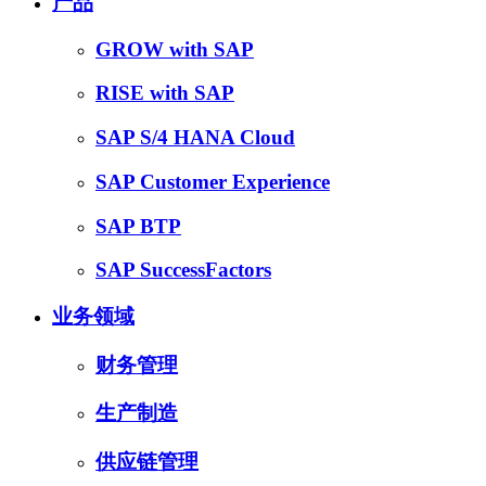
产品
GROW with SAP
RISE with SAP
SAP S/4 HANA Cloud
SAP Customer Experience
SAP BTP
SAP SuccessFactors
业务领域
财务管理
生产制造
供应链管理