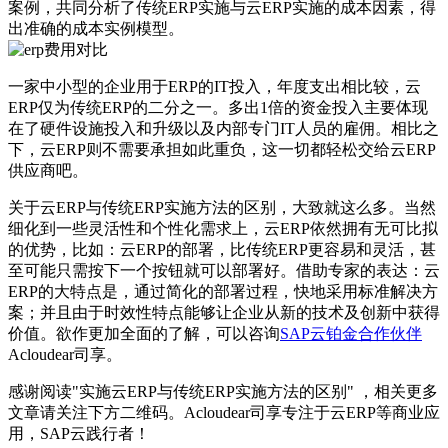
案例，共同分析了传统ERP实施与云ERP实施的成本因素，得
出准确的成本实例模型。
一家中小型的企业用于ERP的IT投入，年度支出相比较，云
ERP仅为传统ERP的二分之一。多出1倍的资金投入主要体现
在了硬件设施投入和升级以及内部专门IT人员的雇佣。相比之
下，云ERP则不需要承担如此重负，这一切都轻松交给云ERP
供应商吧。
关于云ERP与传统ERP实施方法的区别，大致就这么多。当然
细化到一些灵活性和个性化需求上，云ERP依然拥有无可比拟
的优势，比如：云ERP的部署，比传统ERP更容易和灵活，甚
至可能只需按下一个按钮就可以部署好。借助专家的表达：云
ERP的大特点是，通过简化的部署过程，快地采用标准解决方
案；并且由于时效性特点能够让企业从新的技术及创新中获得
价值。欲作更加全面的了解，可以咨询
SAP云铂金合作伙伴
Acloudear司享。
感谢阅读"实施云ERP与传统ERP实施方法的区别" ，相关更多
文章请关注下方二维码。Acloudear司享专注于云ERP等商业应
用，SAP云践行者！