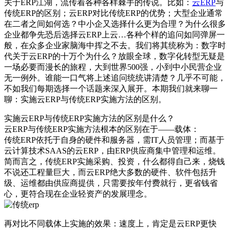
关于ERP江湖，流传着各种各样棘手的传说。比如：
云ERP
与
传统ERP的区别；云ERP对比传统ERP的优势；大型企业通常
在二者之间如何选？中小企又选择什么更为合理？为什么很多
企业都争先恐后选择云ERP上云…各种个样的追问如同弹屏一
般，在众多企业家脑海中挥之不去。我们将其统称为：数字时
代关于云ERP的十万个为什么？放眼全球，数字化转型无疑是
一场必要而漫长的旅程，大到世界500强，小到中小民营企业
无一例外。谁能一口气将上述追问统统讲清楚？几乎不可能，
不如我们每期选择一个话题来深入展开。本期我们就来聊一
聊：实施云ERP与传统ERP实施方法的区别。
实施云ERP与传统ERP实施方法的区别是什么？
云ERP与传统ERP实施方法根本的区别在于——载体：
传统ERP依托于自身的硬件和服务器，需IT人员管理；而基于
云计算技术SAAS的云ERP，由ERP供应商集中管理和运维。
简而言之，传统ERP实施采购、投资，什么都得自己来，烧钱
不说还工程量巨大，而云ERP绝大多数的硬件、软件包括升
级、运维都由供应商提供，只需要按年付费就行，更省钱省
心，更符合现在企业轻资产的发展理念。
再对比不同载体上实施的效果：速度上，肯定是云ERP更快