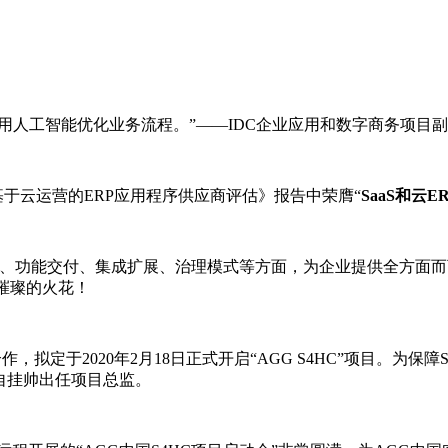
运用人工智能优化业务流程。”——IDC企业应用和数字商务项目副总裁 Mick
球SaaS和基于云运营的ERP应用程序供应商评估》报告中荣膺“
SaaS和云
品基因、功能交付、集成扩展、治理模式等方面，为企业提供全方
璀璨的火花！
战略合作，拟定于2020年2月18日正式开启“AGG S4HC”项目
o)亲自挂帅出任项目总监。