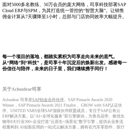
面对5000多名教练、50万会员的庞大网络，司享科技部署SAP
Cloud ERP与SPM，为其打造统一管控的“智慧大脑”。让销售
佣金计算从7天骤降至1小时，总部与门店协同效率大幅提升。
每一个项目的落地，都踏实累积为司享走向未来的底气。
从“网络”到“科技”，是司享十年沉淀后的焕新出发。感谢每一
份信任与陪伴，未来的日子里，我们继续携手同行！
关于Acloudear司享
Acloudear 司享是
SAP铂金合作伙伴
、SAP Pinnacle Awards 2020
Winner，SAP Pinnacle Awards 2021 Finalist 、GROW with SAP认证伙
伴、UNITED VARS全球SAP顶级伙伴联盟成员，专注于SAP公有云
ERP解决方案。以“AI+全球化服务”双引擎驱动，为青岛花帝、耐优生
物等8大行业300+企业打造“云原生+场景化”数字引擎，提供从业务流
程重构到 AI创新应用的一站式云解决方案，拥有在汽车零部件、医疗